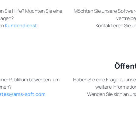
n Sie Hilfe? Möchten Sie eine
Möchten Sie unsere Software
lagen?
vertreib
ren
Kundendienst
Kontaktieren Sie u
Öffen
line-Publikum bewerben, um
Haben Sie eine Frage zu unse
ienen?
weitere Informatio
liates@ams-soft.com
Wenden Sie sich an u